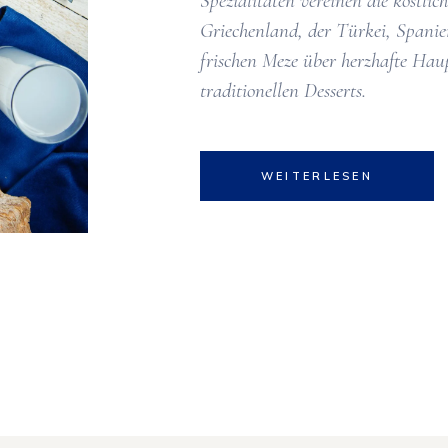
Spezialitäten vereinen die köstlic
Griechenland, der Türkei, Spanie
frischen Meze über herzhafte Haup
traditionellen Desserts.
WEITERLESEN