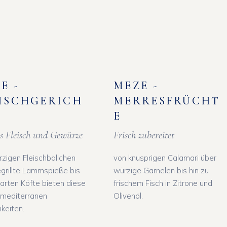
E -
MEZE -
ISCHGERICH
MERRESFRÜCHT
E
es Fleisch und Gewürze
Frisch zubereitet
zigen Fleischbällchen
von knusprigen Calamari über
grillte Lammspieße bis
würzige Garnelen bis hin zu
zarten Köfte bieten diese
frischem Fisch in Zitrone und
 mediterranen
Olivenöl.
hkeiten.