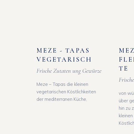
MEZE - TAPAS
MEZ
VEGETARISCH
FLE
TE
Frische Zutaten ung Gewürze
Frisch
Meze – Tapas die kleinen
vegetarischen Köstlichkeiten
von wür
der mediterranen Küche,
über ge
hin zu 
kleinen
Köstlic