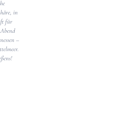
che
häre, in
ft für
r Abend
enessen –
ttelmeer.
eßens!